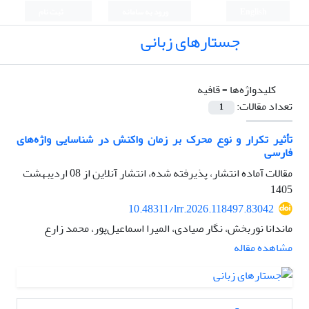
English
ورود به سامانه
ثبت نام
جستارهای زبانی
کلیدواژه‌ها =
قافیه
تعداد مقالات:
1
تأثیر تکرار و نوع محرک بر زمان واکنش در شناسایی واژه‌های
فارسی
مقالات آماده انتشار، پذیرفته شده، انتشار آنلاین از
08 اردیبهشت
1405
10.48311/lrr.2026.118497.83042
ماندانا نوربخش، نگار صیادی، المیرا اسماعیل‌پور، محمد زارع
مشاهده مقاله