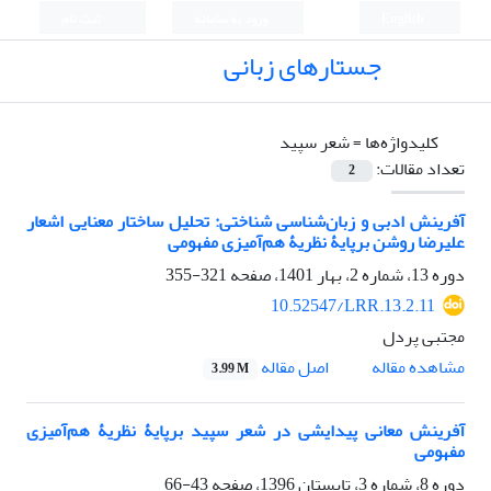
English
ورود به سامانه
ثبت نام
جستارهای زبانی
کلیدواژه‌ها =
شعر سپید
تعداد مقالات:
2
آفرینش ادبی و زبان‌شناسی شناختی: تحلیل ساختار معنایی اشعار
علیرضا روشن برپایۀ نظریۀ هم‌آمیزی مفهومی
دوره 13، شماره 2، بهار 1401، صفحه
321-355
10.52547/LRR.13.2.11
مجتبی پردل
اصل مقاله
مشاهده مقاله
3.99 M
آفرینش معانی پیدایشی در شعر سپید برپایۀ نظریۀ هم‌آمیزی
مفهومی
دوره 8، شماره 3، تابستان 1396، صفحه
43-66