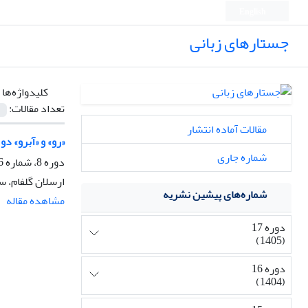
English
جستارهای زبانی
کلیدواژه‌ها 
تعداد مقالات:
مقالات آماده انتشار
«رو» و «آبرو» د
شماره جاری
دوره 8، شماره 6، زمستان 1396، صفحه
ارسلان گلفام، س
شماره‌های پیشین نشریه
مشاهده مقاله
دوره 17
(1405)
دوره 16
(1404)