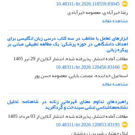
10.48311/lrr.2026.118559.83045
رضا خیرآبادی، معصومه خیرآبادی
مشاهده مقاله
ابزارهای تعامل با مخاطب در سه کتاب درسی زبان انگلیسی برای
اهداف دانشگاهی در حوزه پزشکی: یک مطالعه تطبیقی مبتنی بر
پیکره زبانی
مقالات آماده انتشار، پذیرفته شده، انتشار آنلاین از
29 تیر 1405
10.48311/lrr.2026.120456.83166
اسماعیل خدابنده، عصمت بابایی، معصومه حسن پور
مشاهده مقاله
راهبردهای تداوم معنای قهرمانی زنانه در شاهنامه: تحلیل
نشانه‌معناشناسیِ تنشی سیندخت و گُردآفرید
مقالات آماده انتشار، پذیرفته شده، انتشار آنلاین از
03 مرداد 1405
10.48311/lrr.2026.120853.83195
لیلا رحمتیان، شیرین زردشتیان