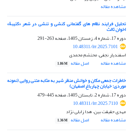
مشاهده مقاله
تحلیل فرایند نظام های گفتمانی کنشی و تنشی در شعر «کتیبۀ»
اخوان ثالث
دوره 17، شماره 4، زمستان 1405، صفحه
263-291
10.48311/lrr.2025.7101
اسفندیار نجفی، محتشم محمدی
اصل مقاله
مشاهده مقاله
1.86 M
خاطرات جمعی مکان و خوانش منظر شهر به مثابه متنی روایی (نمونه
موردی: خیابان چهارباغ اصفهان)
دوره 17، شماره 2، تابستان 1405، صفحه
445-479
10.48311/lrr.2025.7110
مهدی حقیقت بین، هدا زابلی نژاد
اصل مقاله
مشاهده مقاله
1.36 M