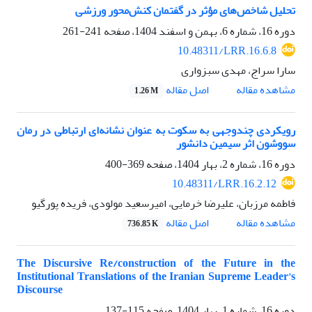
تحلیل شاخص‌های مؤثر در گفتمان کنش‌محور ورزشی
دوره 16، شماره 6، بهمن و اسفند 1404، صفحه
241-261
10.48311/LRR.16.6.8
سارا سراج، مهدی سبزواری
اصل مقاله
مشاهده مقاله
1.26 M
رویکردی چندوجهی به سکوت به عنوان نشانه‌ای ارتباطی در رمان
سووشون اثر سیمین دانشور
دوره 16، شماره 2، بهار 1404، صفحه
369-400
10.48311/LRR.16.2.12
فاطمه مرزبان، علیرضا خرمایی، امیرسعید مولودی، فریده پورگیو
اصل مقاله
مشاهده مقاله
736.85 K
The Discursive Re/construction of the Future in the
Institutional Translations of the Iranian Supreme Leader's
Discourse
دوره 16، شماره 1، بهار 1404، صفحه
115-137