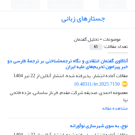
English
ورود به سامانه
ثبت نام
جستارهای زبانی
موضوعات =
تحلیل گفتمان
تعداد مقالات:
65
آناکاوی گفتمان انتقادی و نگاه ترجمه‌شناختی بر ترجمۀ فارسی دو
خبر پیرامون تحریم‌های علیه ایران
مقالات آماده انتشار، پذیرفته شده، انتشار آنلاین از
22 تیر 1404
10.48311/lrr.2025.7150
معصومه احمدی، صدیقه شرکت مقدم، فرناز ساسانی، مژده فاتحی
نیا
مشاهده مقاله
نوج، به سوی شهرسازی نوآورانه
مقالات آماده انتشار، پذیرفته شده، انتشار آنلاین از
22 تیر 1404