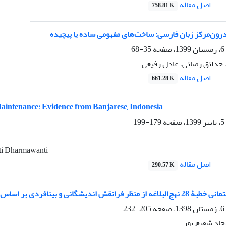
اصل مقاله
758.81 K
رون‌مرکز زبان فارسی: ساخت‌های مفهومی ساده یا پیچیده
35-68
 حدائق رضائی، عادل رفیعی
اصل مقاله
661.28 K
aintenance: Evidence from Banjarese, Indonesia
179-199
ti Dharmawanti
اصل مقاله
290.57 K
 و بینافردی بر اساس رویکرد نظریۀ نقش‌گرای هلیدی
205-232
جاد شفیع پور