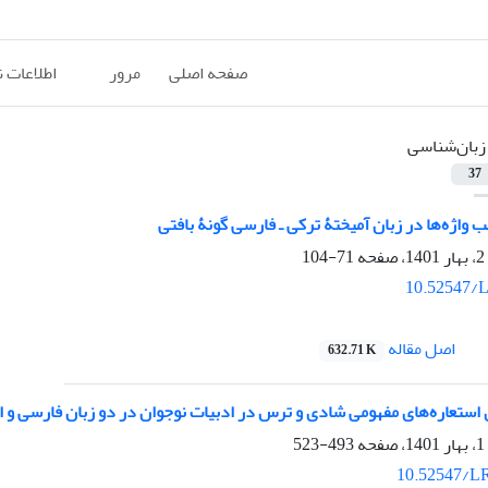
صفحه اصلی
مرور
اطلاعات 
زبان‌شناسی
37
 واژه‌ها در زبان آمیختۀ ترکی ـ فارسی گونۀ بافتی
71-104
10.52547/L
اصل مقاله
632.71 K
 استعاره‌های مفهومی شادی و ترس در ادبیات نوجوان در دو زبان فارسی و 
493-523
10.52547/LR