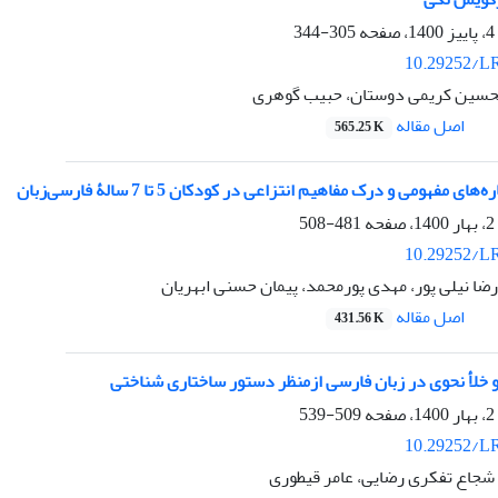
305-344
10.29252/LR
محسین کریمی دوستان، حبیب گوهری
اصل مقاله
565.25 K
 مفهومی و درک مفاهیم انتزاعی در کودکان 5 تا 7 سالۀ فارسی‌زبان
481-508
10.29252/LR
ضا نیلی پور، مهدی پورمحمد، پیمان حسنی ابهریان
اصل مقاله
431.56 K
خلأ نحوی در زبان فارسی از‌منظر دستور ساختاری شناختی
509-539
10.29252/LR
شجاع تفکری رضایی، عامر قیطوری