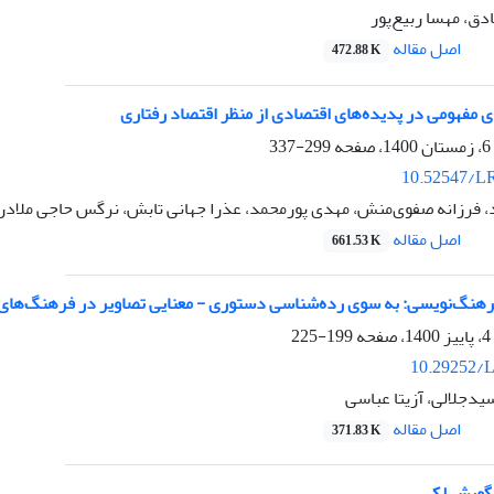
دق، مهسا ربیع‌پور
اصل مقاله
472.88 K
 مفهومی در پدیده‌های اقتصادی از منظر اقتصاد رفتاری
299-337
10.52547/LR
، فرزانه صفوی‌منش، مهدی پورمحمد، عذرا جهانی تابش، نرگس حاجی ملاد
اصل مقاله
661.53 K
هنگ‌نویسی: به سوی رده‌شناسی دستوری - معنایی تصاویر در فرهنگ‌های 
199-225
10.29252/L
یدجلالی، آزیتا عباسی
اصل مقاله
371.83 K
رگویش لکی