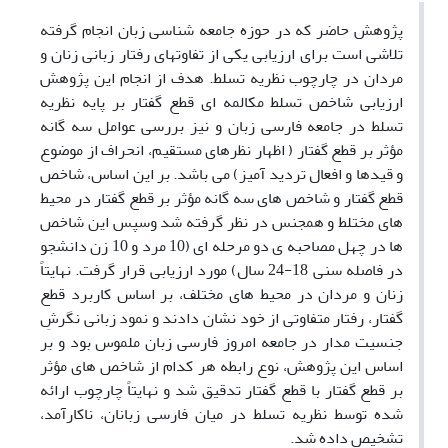
پژوهش حاضر که در حوزه جامعه شناسی زبان انجام گرفته
تلاشی است برای ارزیابی یکی از تفاوتهای رفتار زبانی زنان و
مردان در چارچوب نظریه تسلط. هدف از انجام این پژوهش
ارزیابی شاخص تسلط مکالمه ای قطع گفتار بر پایه نظریه
تسلط در جامعه فارسی زبان و نیز بررسی عوامل سه گانه
مؤثر بر قطع گفتار ( اظهار نظرهای مستقیم، انحراف از موضوع
و قیدها و افعال تردید آمیز) می باشد. بر این اساس، شاخص
قطع گفتار و شاخص های سه گانه مؤثر بر قطع گفتار در محیط
های مختلط و همجنس در نظر گرفته شد وسپس این شاخص
ها در چهل مصاحبه ی دو مرحله ای (10 مرد و 10 زن دانشجو
در فاصله سنی 18-24 سال) مورد ارزیابی قرار گرفت. نهایتاً
زنان و مردان در محیط های مختلف، بر اساس کاربرد قطع
گفتار، رفتار متفاوتی از خود نشان دادند و نمود زبانی نگرشِ
جنسیت مدار در جامعه امروز فارسی زبان ملموس بود و بر
اساس این پژوهش، نوع رابطه هر کدام از شاخص های مؤثر
بر قطع گفتار با قطع گفتار تدقیق شد و نهایتاً چارچوب ارائه
شده توسط نظریه تسلط در میان فارسی زبانان، ناکارآمد،
تشخیص داده شد.