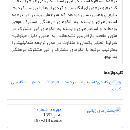
ترجمه استعاره است. در این راستا سه رباعی خیام را انتخاب
کردیم و ترجمه­های انگلیسی و کردی آن‌ها را بررسی کردیم.
نتایج پژوهش نشان می­دهد که مترجمان بیشتر در ترجمه
استعاره­های وابسته به الگوهای فرهنگی مشترک موفق
بوده‌اند و استعاره­های وابسته به الگوهای غیر‌ مشترک در
متون مقصد بازآفرینی نشده­اند؛ به همین دلیل می­توانیم
شرایط انطباق یکسان و متفاوت در مدل ترجمة
مندلبلیت
را
به‌ترتیب مرتبط با الگوهای مشترک و غیر مشترک فرهنگی
بدانیم.
کلیدواژه‌ها
واژگان کلیدی: استعاره
ترجمه
فرهنگ
خیام
انگلیسی
کردی
دوره 5، شماره 4
پاییز 1393
صفحه
197-218