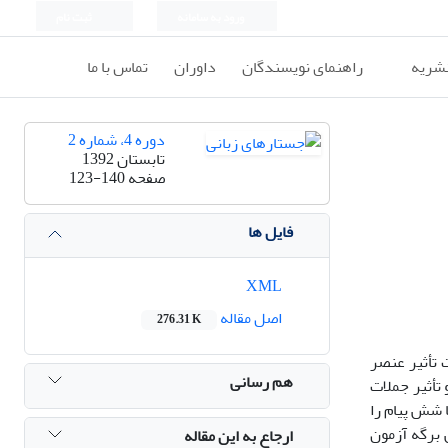
ورود به سامانه
ثبت نام
نشریه
راهنمای نویسندگان
داوران
تماس با ما
دوره 4، شماره 2
تابستان 1392
صفحه
123-140
فایل ها
XML
اصل مقاله
276.31 K
 تأثیر عنصر
هم رسانی
 تأثیر جملات
 شش پیام را
 1389 انتخاب و براساس آن ها شش برگه آزمون
ارجاع به این مقاله