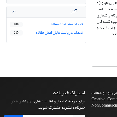
بار شنیدن هر پیام، واژه
نتایج نشان داد در پیام های بازرگانی میانگین رتبۀ عناصر متأخر (77/2) در مقایسه با عناصر
آمار
ت کوتاه و شعاری
ش به تهیه کنندگان
تعداد مشاهده مقاله
480
 جلب کنند و
تعداد دریافت فایل اصل مقاله
215
ند.
اشتراک خبرنامه
ی‌شود و مقالات
Creative Commons A-
برای دریافت اخبار و اطلاعیه های مهم نشریه در
NonCommercia
خبرنامه نشریه مشترک شوید.