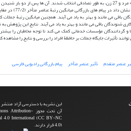
تکمیل­کردنی طراحی کردیم. آزمودنی ها، متشکل از 71 نفرشامل 44 مرد و 27 زن، به طور تصادفی انتخاب شدند. آن ها پس از دو 
های جاافتاده در برگه های آزمون را به یاد آوردند و نوشتند. 
شتر در حافظۀ کاری شنوندگان باقی می مانند و بهتر به یاد می آیند. همچنین میانگین رتبۀ جملا
 غیرشعاری (80 /41) بیشتر در حافظۀ کاری شنوندگان باقی می مانند و بهتر به یاد می آیند. نتایج این پژوه
اها و گردانندگان مؤسسات خدماتی کمک می کند تا توجه مخاطبان را بیشتر
وانند تأثیرات جایگاه جملات بر حافظۀ افراد را بررسی و نتایج را مشاهده کن
یر عنصر متقدم
تأثیر عنصر متأخر
پیام بازرگانی رادیویی فارسی
ت
این نشریه با دسترسی آزاد منتشر م
آن تحت مجوز ttribution
l 4.0 International (CC BY-NC
4.0) قرار دارند.