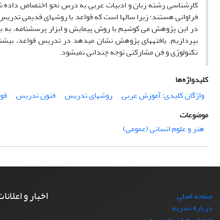
کارشناسی رشته زبان و ادبیات عربی به درس نحو اختصاص داده ش
فراوانی هستند؛ زیرا سالها است که قواعد با روشهای قدیمی تدریس
در این پژوهش می کوشیم با روش پیمایش و ابزار پرسشنامه، به 
بپردازیم. یافتههای پژوهش نشان میدهد در تدریس قواعد، بیشت
تکنولوژی و فن مشارکتی توجه چندانی نمی­شود.
کلیدواژه‌ها
واژگان کلیدی: آموزش عربی
روشهای تدریس
فنون تدریس
قو
موضوعات
هنر و علوم انسانی (عمومی)
اخبار و اعلانا
صفحه اصلی
درباره نشریه
اعضای هیات تحریریه