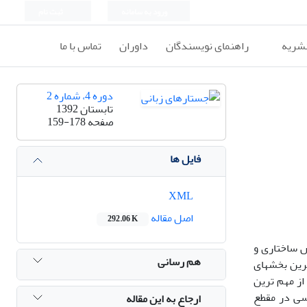
ورود به سامانه
ثبت نام
نشریه
راهنمای نویسندگان
داوران
تماس با ما
دوره 4، شماره 2
تابستان 1392
صفحه
159-178
فایل ها
XML
اصل مقاله
292.06 K
ص ساختاری و
هم رسانی
رین بخش­های
از مهم ترین
سی در مقطع
ارجاع به این مقاله