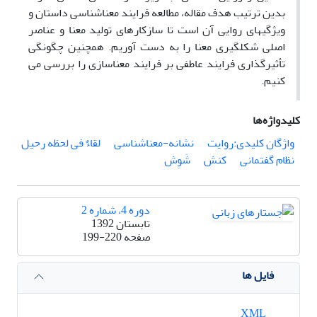
بدین ترتیب هدف مقاله، مطالعه فرایند معناشناسی داستان و
ویژگی­های روایی آن است تا سازکارهای تولید معنا و عناصر
اصلی شکل­گیری معنا را به دست آوریم. همچنین چگونگی
تأثیرگذاری فرایند عاطفی بر فرایند معناسازی را بررسی می
کنیم.
کلیدواژه‌ها
واژگان کلیدی:روایت
نشانه-­معناشناسی
لقاءٌ فی لحظه رحیل
نظام گفتمانی
کنش
شَوِش
دوره 4، شماره 2
تابستان 1392
صفحه
199-220
فایل ها
XML