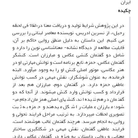
ایران
چکیده
در این پژوهش شرایط تولید و دریافت معنا در«لقاءٌ فی لحظه
رحیل»، از نسرین ادریس، نویسنده معاصر لبنانی را بررسی
می کنیم. این داستان به دلیل منطق روایی حاکم بر آن،
قابلیت مطالعه از دیدگاه نشانه- ­معناشناسی نوین را دارد و
شامل دو گفتمان کنشی عکاس و مبارزان است. کنشگر
گفتمان عکاس، حمزه، تابع برنامه است و توانش مهارتی او در
هنر عکاسی، موتور اصلی کنش او را به وجود می­آورد. البته
فرمانده، به عنوان شَوِش­گزار، نقش مهمی در کسب توانش
عاطفی حمزه دارد. در گفتمان دوم، مبارزان هم بعد از
قرارداد و کسب توانش وارد کنش می­شوند. از آنجا که دو
گفتمان درهم تنیده اند، کنش­های اصلی همزمان انجام می­
شود؛ مبارزان عملیات را شکل می­دهند و حمزه به ثبت
تصویری لحظات می­پردازد. به ترتیب مراحل فرایند تحولی و
روایی به انجام می­رسد. هرچند گفتمان غالب هوشمند است،
فرایند عاطفی گفتمان، نقش مهمی در شکل­گیری ساختار
معنایی و روایی داستان، به ویژه در گفتمان عکاس دارد.