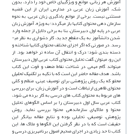
آموزش هر زبانی، موانع و ویژگی­های خاص خود را دارد، بدون
شک، آموزش زبان عربی در مدارس ایران از این قضیه
مستثنی نیست. برخی از موانع یادگیری زبان عربی، به نحوه
سازمان دهی محتوای کتاب­ها باز می­گردد؛ به ویژه، آموزش زبان
عربی در پایه اول دبیرستان، بنا به برخی دلایل از جمله وارد
شدن دانش­آموز به یک مقطع جدید، کار دشواری به نظر می­
رسد. در صورتی که اگر اجزای مختلف محتوای کتاب­ها شناخته و
دسته بندی شود؛ درک و انتقال آن ساده­ تر خواهد بود. از
این رو، می­توان گفت تحلیل محتوای کتاب عربی اول دبیرستان
می­تواند گام مهمی در شناخت نقاط ضعف و قوت این کتاب
باشد. هدف مقاله حاضر این است که با تکیه بر
تکنیک تحلیل
محتو
که یک روش پژوهشی برای توصیف عینی، منظم و کمّی
محتوای ظاهری ارتباطات است و در آموزش زبان، برای بررسی
های مربوط به محتوای کتاب های درسی به کار برده می شود،
کتاب عربی سال اول دبیرستان را بر اساس الگوهای تحلیل
محتوا و ملاک­های سازمان­دهی محتوا بررسی نماید. روش
پژوهش، توصیفی– تحلیلی بوده و نتایج مقاله بیانگر این
حقیقت است که با در نظر گرفتن این الگوها و ملاک ها، این
کتاب تا حد زیادی در اجرای صحیح اصول برنامه­ریزی درسی و