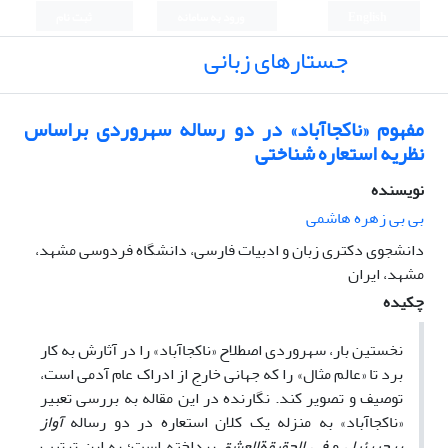
English
ورود به سامانه
ثبت نام
جستارهای زبانی
مفهوم «ناکجاآباد» در دو رساله سهروردی براساس
نظریه استعاره شناختی
نویسنده
بی بی زهره هاشمی
دانشجوی دکتری زبان و ادبیات فارسی، دانشگاه فردوسی مشهد،
مشهد، ایران
چکیده
نخستین بار، سهروردی اصطلاح «ناکجاآباد» را در آثارش به کار
برد تا «عالم مثال» را که جهانی خارج از ادراک عام آدمی است،
توصیف و تصویر کند. نگارنده در این مقاله به بررسی تعبیر
«ناکجاآباد» به منزله یک کلان استعاره در دو رساله
آواز
پرجبرئیل
و
فی
الحقیقة
العشق
پرداخته است؛ به این ترتیب