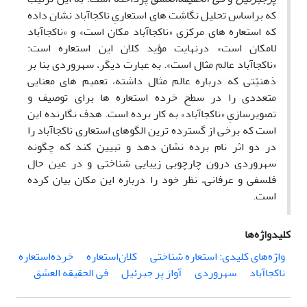
که براساس تحلیل نگاشت های استعاریِ ناکجاآباد نشان داده
که استعاره های مرکزی «ناکجاآباد مکان است» و «ناکجاآباد
لامکان است» درنهایت مؤید کلان این استعاره است:
«ناکجاآباد عالم مثال است». به عبارت دیگر، سهروردی بنا بر
ذهنیّتی که درباره عالم مثال داشته، تعمیم های معنایی
متعددی را در سطح خرده استعاره ها برای توصیف و
تصویرسازیِ «ناکجاآباد» به کار برده است. هدف نگارنده این
است که برخی از گسترده ترین الگوهای استعاری ناکجاآباد را
در دو اثر نام برده نشان دهد و تبیین کند که چگونه
سهروردی درون چارچوبی زیبایی شناختی و در عین حال
فلسفی و عرفانی، نظر خود را درباره این مکان بیان کرده
است.
کلیدواژه‌ها
واژه‌های کلیدی: استعاره شناختی
کلان‌استعاره
خرده‌استعاره
ناکجاآباد
سهروردی
آواز پر جبرئیل
فی الحقیقه العشق