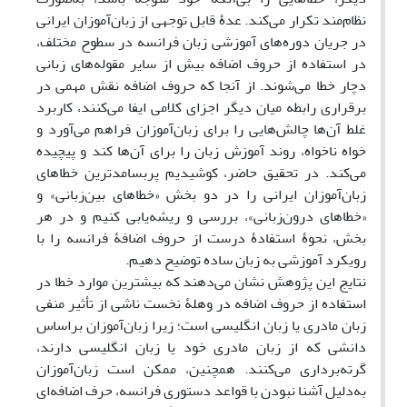
نظام‌مند تکرار می‌کند. عدۀ قابل توجهی از زبا‌ن‌آموزان ایرانی
در جریان دوره‌های آموزشی زبان فرانسه در سطوح مختلف،
در استفاده از حروف اضافه بیش از سایر مقوله‌های زبانی
دچار خطا می‌شوند. از آنجا که حروف اضافه نقش مهمی در
برقراری رابطه میان دیگر اجزای کلامی ایفا می‌کنند، کاربرد
غلط آن‌ها چالش‌هایی را برای زبان‌آموزان فراهم می‌آورد و
خواه ناخواه، روند آموزش زبان را برای آن‌ها کند و پیچیده
می‌کند. در تحقیق حاضر، کوشیدیم پربسامدترین خطاهای
زبان‌آموزان ایرانی را در دو بخش «خطاهای بین‌زبانی» و
«خطاهای درون‌زبانی»، بررسی و ریشه‌یابی کنیم و در هر
بخش، نحوۀ استفادۀ درست از حروف اضافۀ فرانسه را با
رویکرد آموزشی به زبان ساده توضیح دهیم.
نتایج این پژوهش نشان می‌دهند که بیشترین موارد خطا در
استفاده از حروف اضافه در وهلۀ نخست ناشی از تأثیر منفی
زبان مادری یا زبان انگلیسی است؛ زیرا زبان‌آموزان براساس
دانشی که از زبان مادری خود یا زبان انگلیسی دارند،
گرته‌برداری می‌کنند. همچنین، ممکن است زبان‌آموزان
به‌دلیل آشنا نبودن با قواعد دستوری فرانسه، حرف اضافه‌ای