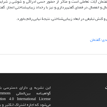
تمان آیات تعاملی است و متأثر از حضور حسی ادراکی و شَوِشِی ر شرایطی
ال و انفصال در فضای گفته­پردازی و نیز با رخداد زیبایی­شناختی اعجاز، گ
 و کنش تبلیغی در ابعاد زیبایی‌شناختی، نتیجۀ نهایی رقم بخورد.
دی: گفتمان
ت
این نشریه ی دارای دسترسی باز
گواهینامه بی
می‌شود که اجازه اشتراک (تکثیر و با