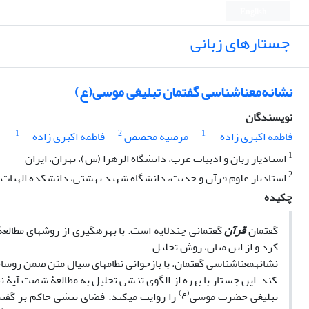
English
جستارهای زبانی
نشانه‌معناشناسی گفتمان تبلیغی موسی(ع)
نویسندگان
1
2
1
فاطمه اکبری زاده
مرضیه محصص
فاطمه اکبری زاده
1
استادیار زبان و ادبیات عرب، دانشگاه الزهرا (س)، تهران، ایران
2
استادیار علوم قرآن و حدیث، دانشگاه شهید بهشتی، دانشکده الهیات و 
چکیده
گفتمان
قرآن
گفتمانی چندلایه است. با بهره­گیری از روش­های مطالعۀ
کرد و از این میان، روش تحلیل
نشانه­معناشناسی گفتمان، با بازخوانی نظام­های سیال متن ضمن روساخت ق
کند. این جستار با بهره از الگوی تنشی تحلیل به مطالعۀ شصت آیۀ 
(ع)
تبلیغی حضرت موسی
را روایت می­کند. فضای تنشی حاکم بر گفتم