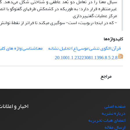
سیال معنا را در تعامل دو بُعد عاطفی و شناختی شکل می‌دهد. گف
غیرمنتظره قرار دارد؛ به طوری­که در کشمکش طرف­های گفت­وگو با اتص
مرکز عملیات گفته­پردازی
- که در اینجا «ربوبیت» است- سوگیری می­کند تا فراتر از نقطۀ توانش
کلیدواژه‌ها
قرآن؛الگوی تنشی؛موسی(ع)؛تحلیل نشانه­
معناشناسی؛واژه ­های کلی
20.1001.1.23223081.1396.8.5.2.8
مراجع
اخبار و اعلانا
صفحه اصلی
درباره نشریه
اعضای هیات تحریریه
ارسال مقاله