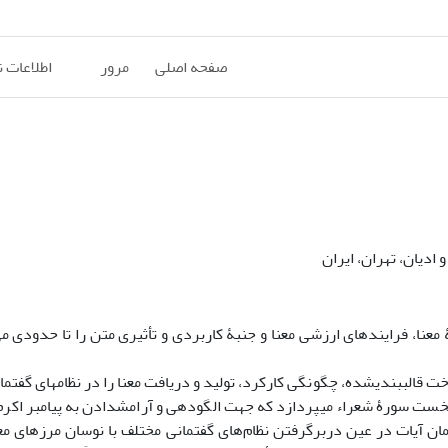
صفحه اصلی
مرور
اطلاعات 
ادیان، تهران، ایران
 معنا، فرایندهای ارزشی معنا و جنبۀ کاربردی و تأثیری متن را تا حدودی 
الب­بندی­شده، چگونگی کارکرد، تولید و دریافت معنا را در نظام­های گفتمان
نخست سورۀ شعراء می­پردازد که جهت الگودهی و آرامش­دادن به پیامبر اکرم
ان آیات در عین دربرگرفتن نظام‌های گفتمانی مختلف با نوسان مرزهای معن