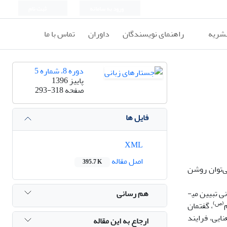
ورود به سامانه
ثبت نام
نشریه
راهنمای نویسندگان
داوران
تماس با ما
دوره 8، شماره 5
پاییز 1396
صفحه
293-318
فایل ها
XML
اصل مقاله
395.7 K
می‌توان روشن
هم رسانی
ی تبیین می­
(ص)
، گفتمان
ایی، فرایند
ارجاع به این مقاله