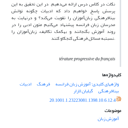
نکات در کلاس درس ارائه می‌دهیم. در این تحقیق به این
پرسش پاسخ خواهیم داد که ادبیات چگونه توانش
بینافرهنگی زبان‌آموزان را تقویت می‌کند؟ و درنهایت به
مدرسان زبان فرانسه پیشنهاد می‌کنیم متون ادبی را در
روند آموزش بگنجانند
و به­کمک تکالیف، زبان‌آموزان را
نسبت­به مسائل فرهنگی کنجکاو کنند.
térature progressive du français
کلیدواژه‌ها
واژه­های کلیدی: آموزش زبان فرانسه
فرهنگ
ادبیات
بینافرهنگی
گیلیان لازار
20.1001.1.23223081.1398.10.6.12.4
موضوعات
آموزش زبان