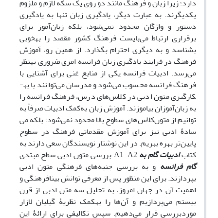
دارد؛ زیرا زبان و فرهنگ مانند دو روی یک سکه لازم و ملزوم
یکدیگرند. به عبارت دیگر، یادگیری زبان تنها به یادگیری
دستور و واژگان محدود نمی‌شود، بلکه زبان‌آموز برای
برقراری ارتباط می‌بایست فرهنگ کشور مقصد را به­خوبی
بشناسد و به دیگری احترام بگذارد. از همین رو، آموزش
فرهنگ در فرایند یادگیری زبان فرانسه امری ضروری به­نظر
می‌رسد. ادبیات فرانسه یکی از منابع غنی برای آشنایی با
فرهنگ فرانسه محسوب می‌شود و مدرسان می‌توانند با به­
کارگیری متون ادبی در کلاس‌های درس، فرهنگ فرانسه را
به زبان‌آموزان بیاموزند. آموزش زبان به
کمک ادبیات صرفاً به
توانیم از متون
کلاس‌های سطوح بالا محدود نمی‌شود؛ بلکه می
سادۀ ادبی نیز برای آموزش مقدماتی فرهنگ در سطوح
پایین‌تر بهره ببریم. در این نوشتار نویسندگان سعی دارند به
کتاب
ادبیات گام به
A1-A2
سطح مبتدی
بررسی متون ادبی
گام فرانسه
و به بررسی جنبه‌های فرهنگی متون ادبی
بپردازند. برای این منظور پس از معرفی توانش بینافرهنگی و
اهمیت آن در جهان امروز، به تحلیل سه متن ادبی از قرن
بیستم می‌پردازیم و آن‌ها را به­کمک نظریۀ گیلیان لازار
موردبررسی قرار می‌دهیم. سپس تکالیفی برای ارائۀ این