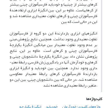
کره­ای بیشتر از چینی­ها و خودباید فارسی­آموزان چینی بیشتر
از کره­ای­هاست. علاوه بر این، بین انگیزۀ ابزاری ارتقا­دهندۀ
فارسی­آموزان چینی و کره­ای تفاوت معنی­داری مشاهده شد و
این در حالی است که بین
انگیزه­های ابزاری
بازدارندۀ این دو گروه از فارسی­آموزان
تفاوت معنی­داری وجود نداشت. همچنین، نتایج پژوهش مبنی
بر عدم وجود تفاوت معنی­دار بین میانگین انگیزۀ یکپارچۀ
فارسی­آموزان چینی و کره­ای است. علاوه بر این، نتایج
پژوهش نشان داد بین انگیزۀ یکپارچۀ دانشجویان چینی و
کره­ای و خودآرمان آن­ها در یادگیری زبان فارسی، رابطۀ معنی­
داری وجود ندارد. همچنین، بین خودباید و انگیزۀ ابزاری
بازدارندۀ فارسی­آموزان کره­ای رابطۀ معنی­دار معکوسی
مشاهده شد، در حالی که بین دانشجویان چینی، بین این دو
متغیر، رابطۀ معنی­داری مشاهده نشد.
کلیدواژه‌ها
واژه‌های کلیدی: خودآرمان
خودباید
انگیزۀ یکپارچه