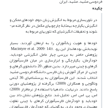
فردوسی مشهد، مشهد، ایران
چکیده
در تئوری­سازی مربوط به انگیزش زبان دوم، خودهای ممکن و
انگیزش یکپارچه به­مثابۀ چارچوب­های مکمل در نظر گرفته می­
شوند و تحقیقات انگیزشی­ای که تئوری­های مربوط به
خود­ها و هویت زبان­آموزان را به ارمغان آوردند، بسیار
نویدبخش بوده­اند
). از این رو،
Macintyre et al., 2009: 14)
پژوهش حاضر به بررسی چهار عامل انگیزشی خودباید،
خودآرمان، یکپارچگی و ابزارسازی در میان فارسی­آموزان
کره­ای و چینی می­پردازد. بدین منظور، 20 دانشجوی کره­ای و
چینی، از مرکز آموزش زبان فارسی دانشگاه فردوسی مشهد
انتخاب شدند. این فارسی­آموزان به پرسش­نامه­ای 36 آیتمی
وتاگوچی و همکاران
(2009)
برگرفته از پژوهش­های دورنی
پاسخ دادند. در­نهایت، داده­ها با استفاده از نرم­افزار
)
(2009
اس. پی. اس. اس. تحلیل شد. نتایج پژوهش نشان داد بین
خودباید و خودآرمان فارسی­آموزان کره­ای با چینی تفاوت
معنی­داری وجود دارد، به ­گونه­ای که خودآرمان فارسی­آموزان