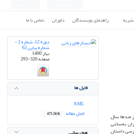
ورود به سامانه
ثبت نام
نشریه
راهنمای نویسندگان
داوران
تماس با ما
دوره 12، شماره 2 -
شماره پیاپی 62
بهار 1400
صفحه
293-320
فایل ها
XML
اصل مقاله
475.56 K
ز صدها سال
زان به‌سختی
رسی داستانِ
هم رسانی