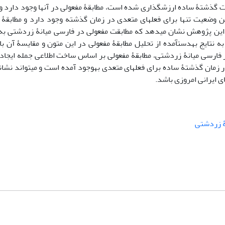
شتۀ ساده ارزش‏گذاری شده است، مطابقۀ مفعولی در آن‏ها وجود دارد و 
وضعیت تنها برای فعل‏های متعدی در زمان گذشته وجود دارد و مطابقۀ م
نین این پژوهش نشان می‏دهد که مطابقت مفعولی در فارسی میانۀ زردشتی ب
تایج به‏دست‏آمده از تحلیل مطابقۀ مفعولی در این متون و مقایسۀ آن با 
یجه دست یافت که در فارسی میانۀ زردشتی، مطابقۀ مفعولی بر اساس ساخت اطلاعی جمله ای
 زمان گذشتۀ ساده برای فعل‏های متعدی به‏وجود آمده است و می‏تواند نشان
ی ایرانی امروزی باشد.
ۀ زردشتی