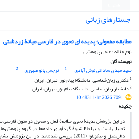
English
جستارهای زبانی
مطابقه مفعولی؛ پدیده ای نحوی در فارسی میانۀ زردشتی
نوع مقاله : علمی پژوهشی
نویسندگان
2
1
سید مهدی ساداتی نوش آبادی
نرجس بانو صبوری
1
دکتری زبان‌شناسی،‌ دانشگاه پیام نور، تهران، ایران
2
دانشیار زبان‌شناسی، دانشگاه پیام نور، تهران، ایران
10.48311/lrr.2026.7091
چکیده
در این پژوهش پدیدۀ نحوی مطابقۀ فعل و مفعول در متون فارسی می
تحلیلی است و به‏لحاظ شیوۀ گردآوری داده‌ها در گروه پژوهش‌های 
دالریمپل و نیکولاوا (2011) بررسی شده‏اند. د