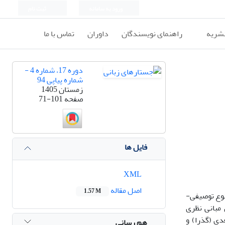
ورود به سامانه
ثبت نام
نشریه
راهنمای نویسندگان
داوران
تماس با ما
دوره 17، شماره 4 -
شماره پیاپی 94
زمستان 1405
صفحه
71-101
فایل ها
XML
اصل مقاله
1.57 M
نوع توصیفی-
 مبانی نظری
تعدی (گذرا) و
هم رسانی