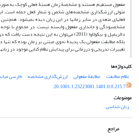
مفعول مستقیم هستند و مشخصۀ زمان هستۀ فعلی کوچک به صورت گذ
متولی ارزش‏گذاری‌ مشخصه‌های شخص و شمار فعل جمله است. این 
فعل‏های متعدی در سایر زمان‏ها در این زبان دیده نمی‏شود. همچ
مشخص‏بودگی و جانداری مفعول وابسته نیست. در مجموع با توجه به ن
دالریمپل و نیکولاوا (2011) می‌توان به این نت
بلکه مطابقت مفعولی یک پدیدۀ نحوی مبتنی بر زمان بوده که تنها در
تغییرات تدریجی و درزمانی برای پیدایش نظام کنایی موجود در زبان‏ها
کلیدواژه‌ها
نظام مطابقت
مطابقۀ مفعولی
ارزش‌گذاری مشخصه
فارسی میان
20.1001.1.23223081.1401.0.0.215.7
موضوعات
زبان شناسی
مراجع