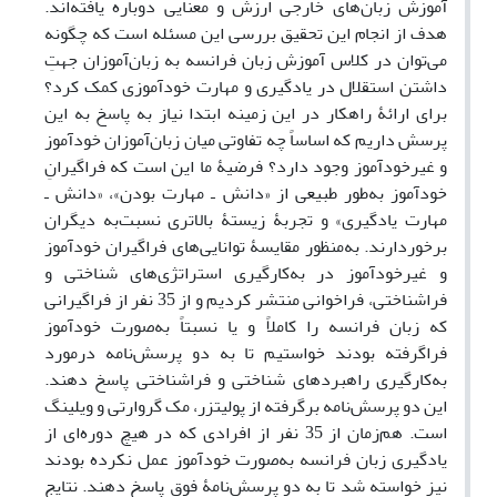
آموزش زبان‌‌های خارجی ارزش و معنایی دوباره یافته‌اند.
هدف از انجام این تحقیق بررسی این مسئله است که چگونه
می‌توان در کلاس آموزش زبان فرانسه به زبان‌آموزان جهتِ
داشتن استقلال در یادگیری و مهارت خودآموزی کمک کرد؟
برای ارائۀ راهکار در این زمینه ابتدا نیاز به پاسخ به این
پرسش داریم که اساساً چه تفاوتی میان زبان‌آموزان خودآموز
و غیرخودآموز وجود دارد؟ فرضیۀ ما این است که فراگیرانِ
خودآموز به‌طور طبیعی از «دانش ـ مهارت بودن»، «دانش ـ
مهارت یادگیری» و تجربۀ زیستۀ بالاتری نسبت‌به دیگران
برخوردارند. به‌منظور مقایسۀ توانایی‌های فراگیران خودآموز
و غیرخودآموز در به‌کارگیری استراتژی‌های شناختی و
فراشناختی، فراخوانی منتشر کردیم و از 35 نفر از فراگیرانی
که زبان فرانسه را کاملاً و یا نسبتاً به‌صورت خودآموز
فراگرفته بودند خواستیم تا به دو پرسش‌نامه درمورد
به‌کارگیری راهبردهای شناختی و فراشناختی پاسخ دهند.
این دو پرسش‌نامه برگرفته از پولیتزر، مک گروارتی و ویلینگ
است. هم‌زمان از 35 نفر از افرادی که در هیچ دوره‌ای از
یادگیری زبان فرانسه به‌صورت خودآموز عمل نکرده بودند
نیز خواسته شد تا به دو پرسش‌نامۀ فوق پاسخ دهند. نتایج