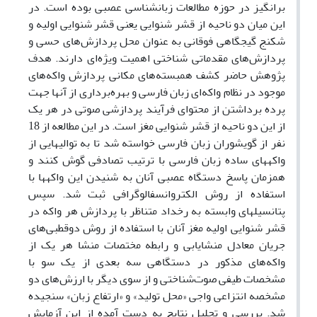
برانگیز در حوزه مطالعات زبانشناسی عصبی بوده است. در
این میان دو ناحیه از قشر شنوایی یعنی قشر شنوایی اولیه و
شکنج گیجگاهی فوقانی به عنوان محل پردازش‌های حسی و
پردازش‌های مقدماتی شناختی اهمیت ویژه‌ای دارند. هدف
پژوهش حاضر کشف همبسته‌های مکانی پردازش واکه‌های
موجود در نظام واکه‌ای زبان فارسی و بهره‌برداری از آنها جهت
پرده برداشتن از محتوای فرآیند پردازشی صوتی در هر یک
از این دو ناحیه از قشر شنوایی مغز است. در این مطالعه از 18
نفر از گویشوران زبان فارسی خواسته شد تا به توالی­هایی از
واکه­های ساده زبان فارسی با ترتیب تصادفی گوش کنند و
همزمان پاسخ دستگاه عصبی آنان به شنیدن این واکه­ها با
استفاده از روش الکتروانسفالوگرافی ثبت شد. سپس
پتانسیل­های وابسته به رخداد متناظر با پردازش هر واکه در
قشر شنوایی اولیه مغز آنان با استفاده از روش دوقطبی‌های
جریان معادل منشایابی و رابطه مختصات منشا هر یک از
واکه‌های مذکور در دستگاهی سه بعدی از یک سو با
مشخصات طیفی صوت‌شناختی و از سوی دیگر با ارزش‌های دو
مشخصه انتزاعی واجی «محل تولید» و «ارتفاع زبان» سنجیده
شد. بررسی و تحلیل نتایج به دست آمده از این آزمایش