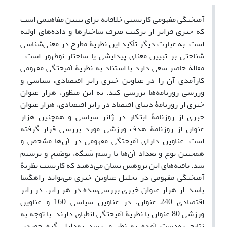
آمیختگی ‌مفهومی کاربستی خلاقانه برای تبیین مفاهیمی است
که چیزی فراتر از ترکیب صرف ساختارها و داده‌های اولیه
است. به عبارت دیگر تأکید این نظریۀ مطرح در معنی‌شناسی‌
شناختی بر تبیین معنای پیدایشی یا ساختار نوظهور است .
مقالۀ حاضر سعی دارد با استناد به نظریۀ آمیختگی مفهومی
کارآمدی آن را در عناوین خبری ژانر اقتصادی، سیاسی و
ورزشی روزنامه‌ها بررسی کند. به این منظور، هزار عنوان
خبری از روزنامۀ دنیای اقتصاد در ژانر اقتصادی، هزار عنوان
خبری از روزنامۀ ابتکار در ژانر سیاسی و همچنین هزار
عنوان از روزنامۀ هدف ورزشی مورد بررسی قرار گرفته
است. عناوین دارای آمیختگی
‌مفهومی در آن‌ها مشخص و
همچنین نوع و تعداد آن‌ها با رسم شبکه، توضیح و ترسیم
شد. یافته‌های این پژوهش نشان می‌دهند که کاربست نظریۀ
آمیختگی مفهومی در تحلیل عناوین خبری می‌تواند راهگشا
باشد. از هزار عنوان خبری بررسی‌شده در هر ژانر، در ژانر
اقتصادی 240 عنوان، در عناوین سیاسی 160 و عناوین
ورزشی 80 عنوان با نظریۀ آمیختگی انطباق دارند. با توجه به
نتایج به‌دست آمده به نظر می‌رسد به‌دلیل گره خوردن