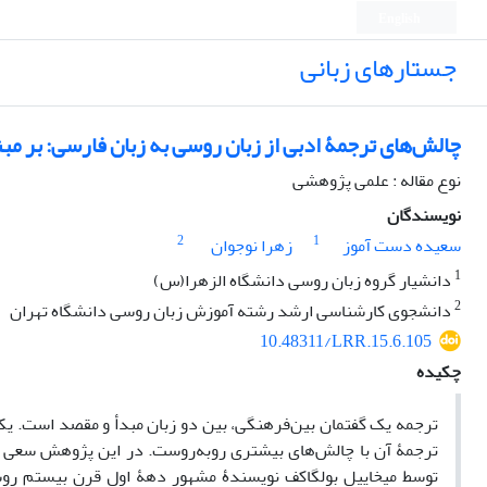
English
جستارهای زبانی
چالش‌های ترجمۀ ادبی از زبان روسی به زبان فارسی: بر مب
نوع مقاله : علمی پژوهشی
نویسندگان
2
1
سعیده دست آموز
زهرا نوجوان
1
دانشیار گروه زبان روسی دانشگاه الزهرا(س)
2
دانشجوی کارشناسی ارشد رشته آموزش زبان روسی دانشگاه تهران
10.48311/LRR.15.6.105
چکیده
ترجمه یک گفتمان بین‌فرهنگی، بین دو زبان مبدأ و مقصد است. یکی
ترجمۀ آن با چالش‌های بیشتری روبه‌روست. در این پژوهش سعی بر 
توسط میخاییل بولگاکف نویسندۀ مشهور دهۀ اول قرن بیستم روسی