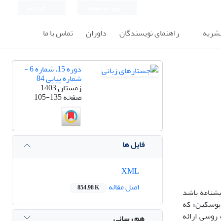
ورود به سامانه
ثبت نام
نشریه
راهنمای نویسندگان
داوران
تماس با ما
دوره 15، شماره 6 -
شماره پیاپی 84
زمستان 1403
صفحه
105-135
فایل ها
XML
اصل مقاله
854.98 K
یشنامه باشد
 پوشکین» که
روسی ارائه
هم رسانی