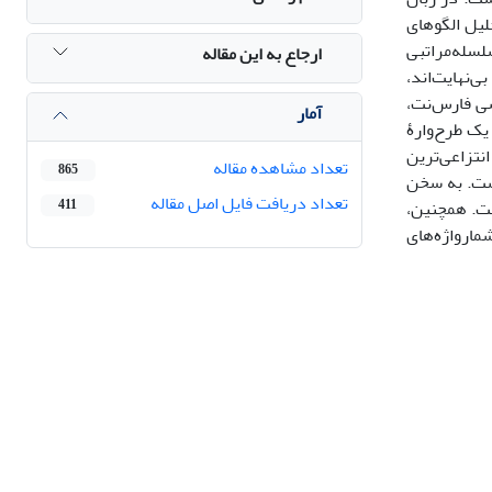
لیل الگوهای
 سلسله‌مراتبی
ارجاع به این مقاله
‌نهایت‌‌اند،
سی فارس‌نت،
آمار
یک طرح‌وارۀ
و چندین زیرطرح‌وارۀ فرعی، ناظر بر ساخت ترکیبات «عدد» هستند و مفهوم «ویژگی متمایزکنندۀ هستار مرتبط با معنای عدد و X» انتزاعی‌ترین
تعداد مشاهده مقاله
865
تی با کارکرد چندگانه است. به سخن
تعداد دریافت فایل اصل مقاله
ست. همچنین،
411
مارواژه‌های