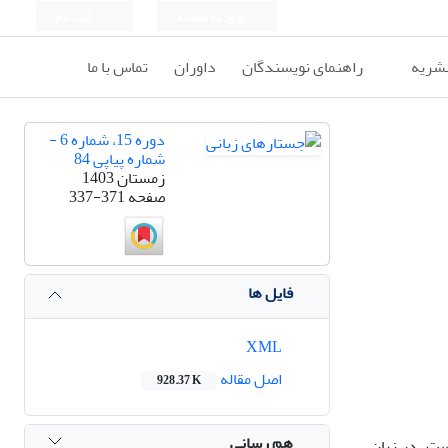
ورود به سامانه
ثبت نام
نشریه
راهنمای نویسندگان
داوران
تماس با ما
دوره 15، شماره 6 -
شماره پیاپی 84
زمستان 1403
صفحه
337-371
فایل ها
XML
اصل مقاله
928.37 K
هم رسانی
ست. در زبان