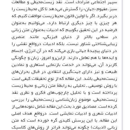
سپهر اجتماعی مترادف است. نقد زیست‌محیطی و مطالعات
سبز، مفهوم «جهان» را گسترش می‌دهد تا کل محیط ‌زیست را
دربر بگیرد. اگر با اولین قانون محیط زیست موافقت کنیم، که
هر چیزی با چیز دیگری ارتباط دارد، می‌توانیم به‌عنوان
فرضیه در این تحقیق بگوییم که ادبیات به‌عنوان متن زبانی
در سطحی بالاتر از دنیای فیزیکی، مانند عنصری
زیبایی‌شناختی شناور نیست، بلکه ادبیات درواقع نقشی را
در دنیای پیچیدۀ جهانی بازی می‌کند که در آن انرژی، اجسام
و ایده‌ها با هم تعامل دارند. ازاین‌رو امروز، زبان و چگونگی
کاربرد آن، می‌تواند در خدمت بازنمایی استعاری و نمادین
طبیعت و نیز دارای جهت‌گیری انتقادی در قبال بحران‌های
زیست‌محیطی باشد. این مقاله که از نوع تحقیقات کیفی است
با روش توصیفی ـ تحلیلی به رابطۀ متن زبانی و محیط زیست
پرداخته است و با تحلیل چارچوب‌های فکری و نظری نقد
زیست‌محیطی، موضوع زبان‌شناسی زیست‌محیطی را بررسی
کرده‌ ‌است. مصادیق مورد بحث این مقاله شامل نمونه‌هایی از
ادبیات شعری و ادبیات نمایشی است. درواقع هدف اصلی
این مقاله، با این پرسش کلیدی گره خورده است که متن
زبانی (ادبیات) چگونه می‌تواند فراتر از روش‌های کلاسیک