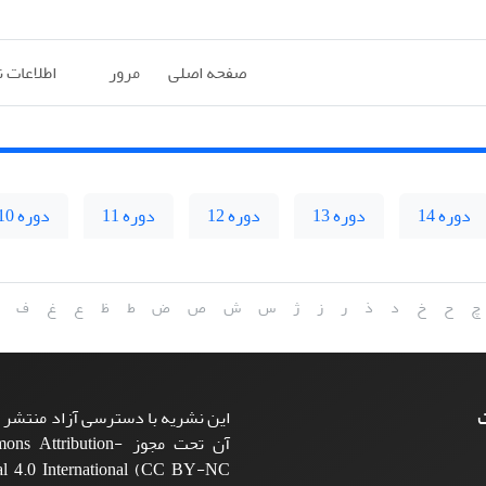
صفحه اصلی
مرور
اطلاعات 
دوره 14
دوره 13
دوره 12
دوره 11
دوره 10
چ
ح
خ
د
ذ
ر
ز
ژ
س
ش
ص
ض
ط
ظ
ع
غ
ف
ت
این نشریه با دسترسی آزاد منتشر م
آن تحت مجوز ttribution
l 4.0 International (CC BY-NC