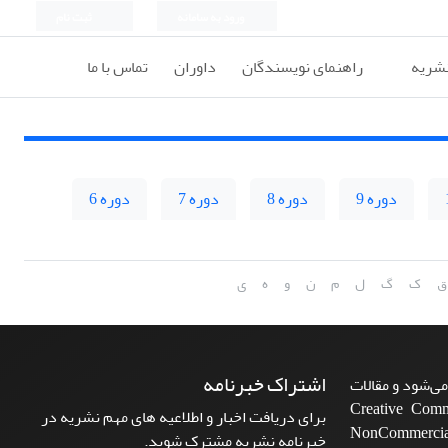
ورود به سامانه
ثبت نام
نشریه
راهنمای نویسندگان
داوران
تماس با ما
دوره 9
دوره 8
دوره 7
دوره 6
ق
ک
گ
ل
م
ن
و
ه
ی
اشتراک خبرنامه
ی‌شود و مقالات
Creative Commons A-
برای دریافت اخبار و اطلاعیه های مهم نشریه در
NonCommercia
خبرنامه نشریه مشترک شوید.