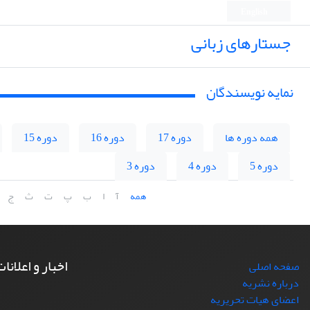
English
جستارهای زبانی
نمایه نویسندگان
همه دوره ها
دوره 17
دوره 16
دوره 15
دوره 5
دوره 4
دوره 3
همه
آ
ا
ب
پ
ت
ث
ج
اخبار و اعلانا
صفحه اصلی
درباره نشریه
اعضای هیات تحریریه