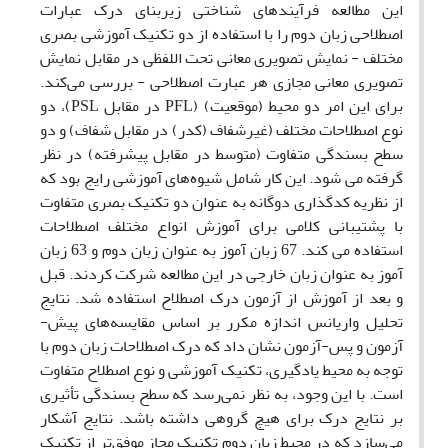
این مطالعه فرآیندهای شناختی زیربنای درک عبارات
اصطلاحی زبان دوم را با استفاده از دو تکنیک آموزشی بصری
مختلف - نمایش تصویری معانی تحت اللفظی در مقابل نمایش
تصویری معانی مجازی هر عبارت اصطلاحی - بررسی می‌کند.
برای این امر دو محیط (موقعیت) (PFL در مقابل PSL)، دو
نوع اصطلاحات مختلف (غیرشفاف (کدر) در مقابل شفاف) و دو
سطح بسندگی متفاوت (متوسط در مقابل پیشرفته) در نظر
گرفته می شود. این کار شامل شیوه‌های آموزشی رایج بود که
از نظریه کدگذاری دوگانه به عنوان دو تکنیک بصری متفاوت
با پشتیبانی کلامی برای آموزش انواع مختلف اصطلاحات
استفاده می کند. 67 زبان آموز به عنوان زبان دوم و 63 زبان
آموز به عنوان زبان خارجی در این مطالعه شرکت کردند. قبل
و بعد از آموزش از آزمون درک اصطلاح استفاده شد. نتایج
تحلیل واریانس اندازه مکرر بر اساس مقایسه‌های پیش-
آزمون و پس-آزمون نشان داد که درک اصطلاحات زبان دوم با
توجه به محیط یادگیری، تکنیک آموزشی و نوع اصطلاح متفاوت
است. با این وجود، به نظر نمی‌رسد که سطح بسندگی تأثیری
بر نتایج درک برای هیچ گروهی داشته باشد. نتایج آشکار
می‌سازد که در محیط زبان دوم تکنیک مجاز موفق‌تر از تکنیک