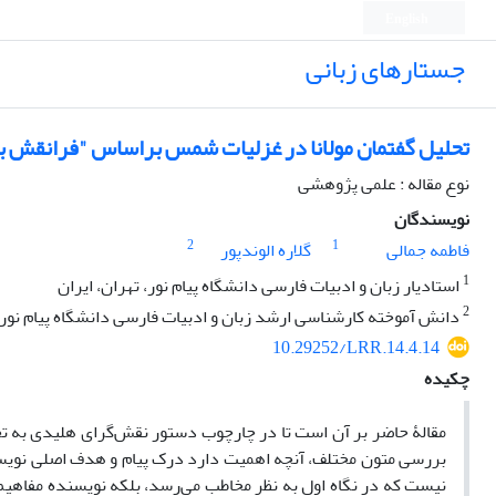
English
جستارهای زبانی
تحلیل گفتمان مولانا در غزلیات شمس براساس "فرانقش بی
نوع مقاله : علمی پژوهشی
نویسندگان
2
1
فاطمه جمالی
گلاره الوندپور
1
استادیار زبان و ادبیات فارسی دانشگاه پیام نور، تهران، ایران
2
دانش آموخته کارشناسی ارشد زبان و ادبیات فارسی دانشگاه پیام نور، 
10.29252/LRR.14.4.14
چکیده
مقالۀ حاضر بر آن است تا در چارچوب دستور نقش‌گرای هلیدی به ت
بررسی متون مختلف، آنچه اهمیت دارد درک پیام و هدف اصلی نویسن
نیست که در نگاه اول به نظر مخاطب می‌رسد، بلکه نویسنده مفاهیم 