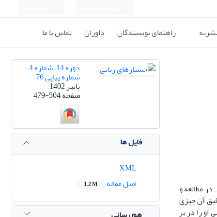
ورود به سامانه
ثبت نام
نشریه
راهنمای نویسندگان
داوران
تماس با ما
دوره 14، شماره 4 -
شماره پیاپی 76
پاییز 1402
صفحه
479-504
فایل ها
XML
اصل مقاله
1.2 M
 در مطالعه و
قیق آن چیزی
او را در بر
هم رسانی