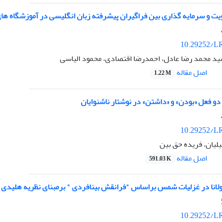
ت و سرمایه گذاری بین فراگیران پیشرفته زبان انگلیسی در آموزشگاه ها
10.29252/LR
سید محمد رضا عادل، احمدرضا اقتصادی، محمود الیاسی
اصل مقاله
1.22 M
و فعل «بودن» و «داشتن» در نوشتار ناشنوایان
10.29252/LR
لیان، فریده حق بین
اصل مقاله
591.03 K
ولانا در غزلیات شمس براساس "فرانقش بینافردی " برمبنای نظریه هلیدی
10.29252/LR