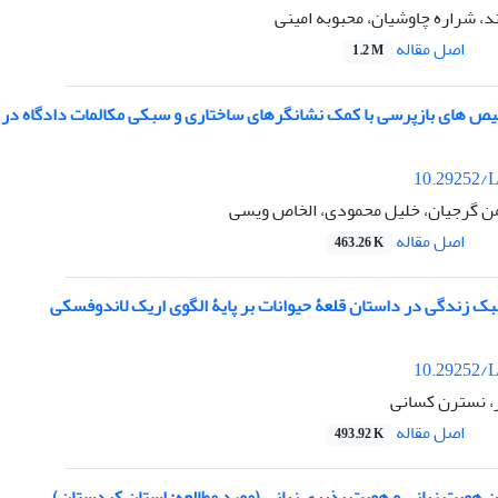
د، شراره چاوشیان، محبوبه امینی
اصل مقاله
1.2 M
ص های بازپرسی با کمک نشانگرهای ساختاری و سبکی مکالمات دادگاه در
10.29252/L
همن گرجیان، خلیل محمودی، الخاص ویسی
اصل مقاله
463.26 K
ک زندگی در داستان قلعۀ حیوانات بر پایۀ الگوی اریک لاندوفسکی
10.29252/L
، نسترن کسانی
اصل مقاله
493.92 K
 هویت زبانی و هویت پذیری زبانی (مورد مطالعه: استان کردستان)