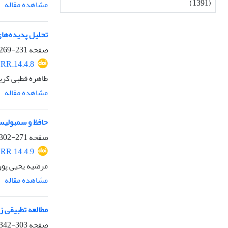
(1391)
مشاهده مقاله
تحلیل پدیده‌ها
صفحه
231-269
RR.14.4.8
طاهره قطبی کریم
مشاهده مقاله
حافظ و سمبولیست
صفحه
271-302
RR.14.4.9
مرضیه یحیی پور،
مشاهده مقاله
مطالعه تطبیقی ز
صفحه
303-342