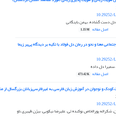
10.29252/L
دل دست گشاده، بهمن باینگانی
اصل مقاله
1.35 M
ماعی معنا و نحو در رمان دل فولاد با تکیه بر دیدگاه پی‌یر زیما
10.29252/L
 سمیرا دل داده
اصل مقاله
473.42 K
 کودک و نوجوان در آموزش زبان فارسی به غیرفارسی‌‌زبانان بزرگسال از م
10.29252/L
 شکراله پورالخاص نوکنده ئی، علیرضا نیکویی، بیژن ظهیری ناو