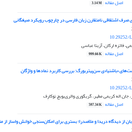
اصل مقاله
3.14 M
ی صرف اشتقاقی نامتقارن زبان فارسی در چارچوب رویکرد صیغگانی
10.29252/L
ی، فائزه ارکان، آزیتا عباسی
اصل مقاله
999.66 K
‌های «باشنیا»ی سن‌پیتربورگ: بررسی کاربرد نمادها و واژگان
10.29252/L
 جان اله کریمی مطهر، گریگوری والری‌یویچ توکارِف
اصل مقاله
597.34 K
بان از دیدگاه دریدا و ملاصدرا؛ بستری برای امکان‌سنجی خوانش واساز از م