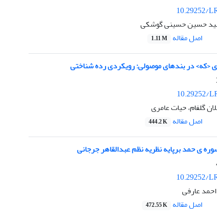
10.29252/LR
سید حسین حسینی گوشکی
اصل مقاله
1.11 M
<که> در بندهای موصولی: رویکردی رده شناختی
10.29252/LR
سلان گلفام، حیات عامری
اصل مقاله
444.2 K
وره ی حمد برپایه نظریه نظم عبدالقاهر جرجانی
10.29252/LR
احمد عارفی
اصل مقاله
472.55 K